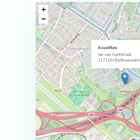
+
−
Acuutflex
Jan van Gentstraat,
1171GN Badhoevedo