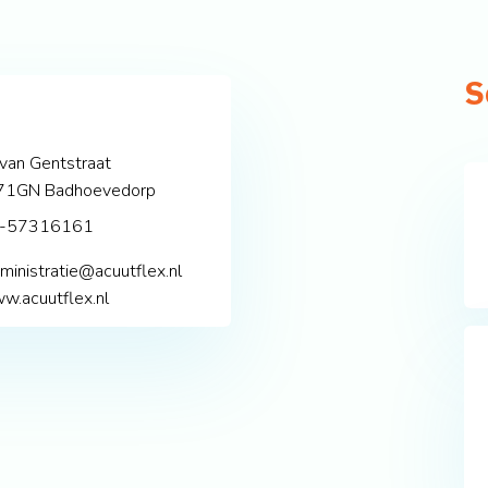
S
 van Gentstraat
71GN
Badhoevedorp
-57316161
ministratie@acuutflex.nl
w.acuutflex.nl