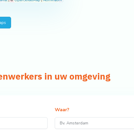
aflet
|
©
OpenStreetMap
|
Nominatim
aps
venwerkers in uw omgeving
Waar?