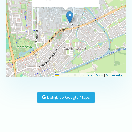
Almelo
Leaflet
|
©
OpenStreetMap
|
Nominatim
Bekijk op Google Maps