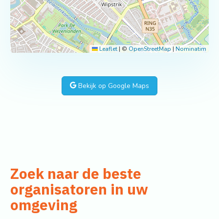
Leaflet
|
©
OpenStreetMap
|
Nominatim
Bekijk op Google Maps
Zoek naar de beste
organisatoren in uw
omgeving