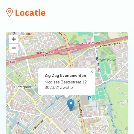
Locatie
+
−
×
Zig Zag Evenementen
Nicolaas Beetsstraat 12,
8023AX Zwolle