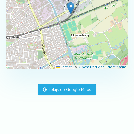
Leaflet
|
©
OpenStreetMap
|
Nominatim
Bekijk op Google Maps