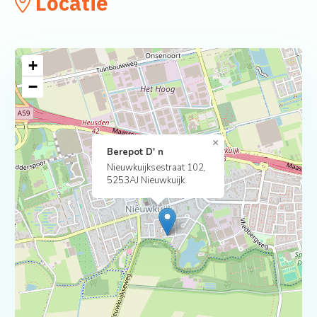
Locatie
+
−
×
Berepot D' n
Nieuwkuijksestraat 102,
5253AJ Nieuwkuijk