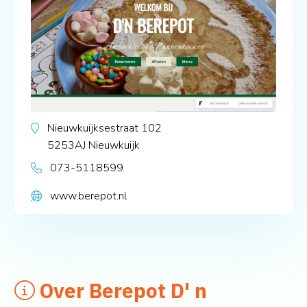
Nieuwkuijksestraat 102
5253AJ
Nieuwkuijk
073-5118599
www.berepot.nl
Over Berepot D' n