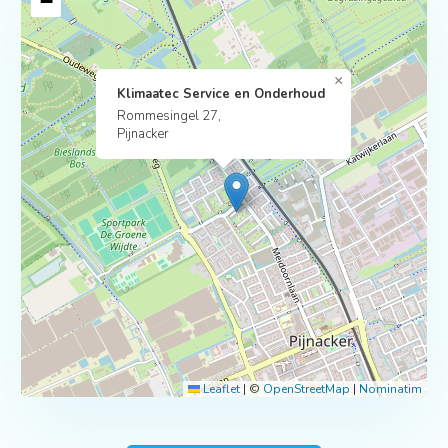
−
×
Klimaatec Service en Onderhoud
Rommesingel 27,
Pijnacker
Leaflet
|
©
OpenStreetMap
|
Nominatim