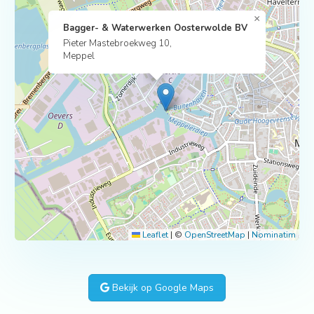
×
Bagger- & Waterwerken Oosterwolde BV
Pieter Mastebroekweg 10,
Meppel
Leaflet
|
©
OpenStreetMap
|
Nominatim
Bekijk op Google Maps