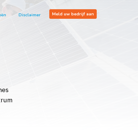
Meld uw bedrijf aan
eën
Disclaimer
nes
ntrum