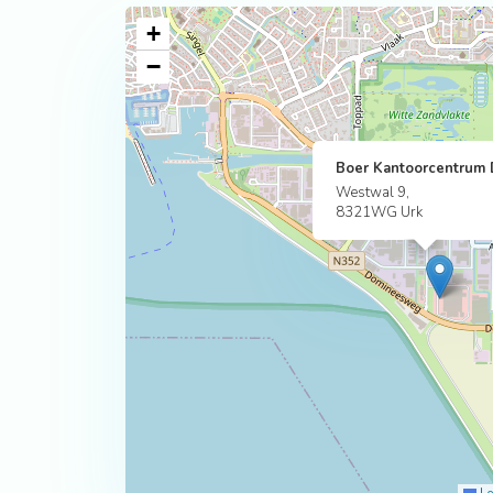
+
−
Boer Kantoorcentrum
Westwal 9,
8321WG Urk