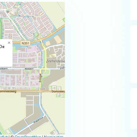
×
 De