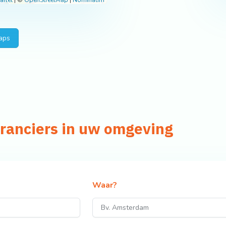
aflet
|
©
OpenStreetMap
|
Nominatim
aps
eranciers in uw omgeving
Waar?