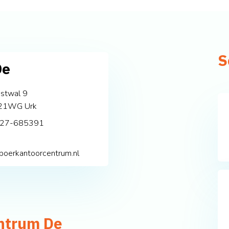
S
De
stwal 9
21WG
Urk
27-685391
oerkantoorcentrum.nl
ntrum De