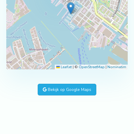
Leaflet
|
©
OpenStreetMap
|
Nominatim
Bekijk op Google Maps