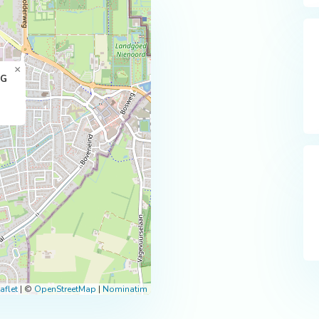
×
 G
aflet
|
©
OpenStreetMap
|
Nominatim