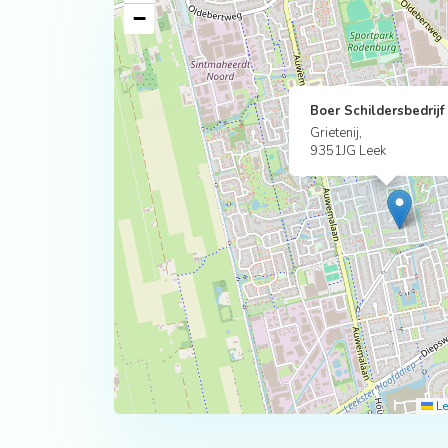
−
Boer Schildersbedrijf
Grietenij,
9351JG Leek
Le