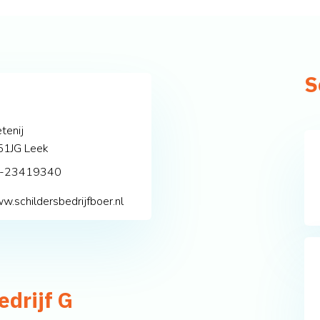
S
etenij
51JG
Leek
-23419340
w.schildersbedrijfboer.nl
edrijf G