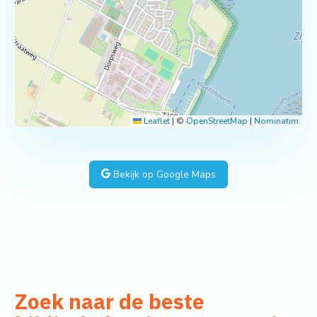
Leaflet
|
©
OpenStreetMap
|
Nominatim
Bekijk op Google Maps
Zoek naar de beste