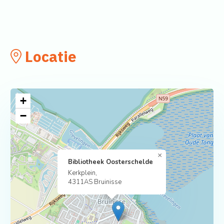
Locatie
+
−
×
Bibliotheek Oosterschelde
Kerkplein,
4311AS Bruinisse