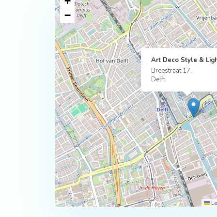
+
−
Art Deco Style & Lig
Breestraat 17,
Delft
Le