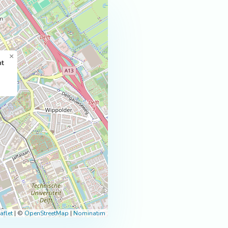
×
ht
aflet
|
©
OpenStreetMap
|
Nominatim