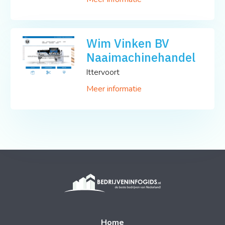
Wim Vinken BV
Naaimachinehandel
Ittervoort
Meer informatie
Home