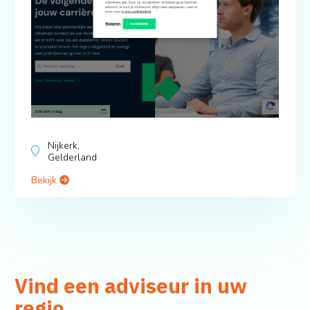
Nijkerk,
Gelderland
Bekijk
Vind een adviseur in uw
regio