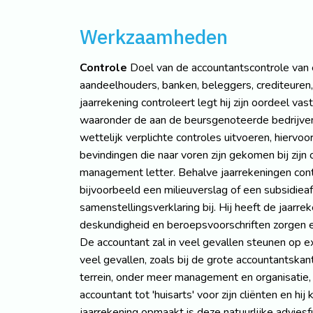
Werkzaamheden
Controle
Doel van de accountantscontrole van e
aandeelhouders, banken, beleggers, crediteuren,
jaarrekening controleert legt hij zijn oordeel va
waaronder de aan de beursgenoteerde bedrijven 
wettelijk verplichte controles uitvoeren, hiervo
bevindingen die naar voren zijn gekomen bij zij
management letter. Behalve jaarrekeningen cont
bijvoorbeeld een milieuverslag of een subsidiea
samenstellingsverklaring bij. Hij heeft de jaarre
deskundigheid en beroepsvoorschriften zorgen er
De accountant zal in veel gevallen steunen op ex
veel gevallen, zoals bij de grote accountantska
terrein, onder meer management en organisatie, 
accountant tot 'huisarts' voor zijn cliënten en h
jaarrekening opmaakt is deze natuurlijke advie