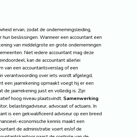
wheid ervan, zodat de ondernemingsleiding,
or hun beslissingen. Wanneer een accountant een
aarrekening van middelgrote en grote ondernemingen
 gemeenten. Niet iedere accountant mag deze
eindoordeel, kan de accountant allerlei
orm van een accountantsverslag of een
in verantwoording over iets wordt afgelegd,
t een jaarrekening opmaakt voegt hij er een
de jaarrekening juist en volledig is. Zijn
atief hoog niveau plaatsvindt.
Samenwerking
or, belastingadviseur, advocaat of actuaris. In
nt is een gekwalificeerd adviseur op een breed
 financieel-economische kennis maakt een
countant de administratie voert en/of de
countantskantoor naast de controle van de