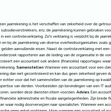
en jaarrekening is het verschaffen van zekerheid over de getrou
 subsidieverstrekkers, enz. de jaarrekening kunnen gebruiken vo
st in een controleverklaring. Zo'n verklaring is verplicht bij de j
en bij de jaarrekening van diverse overheidsorganisaties zoals
or gelden aanvullende eisen. Naast de controleverklaring met een 
n onderzoek rapporteren aan de leiding van de organisatie in de v
roleert een accountant ook andere (financiële) rapportages waar
frekening.
Samenstellen
Wanneer een accountant voor een cliën
kening dan niet gecontroleerd en kan dus geen zekerheid geven dat 
 echter voor dat het samenstellen van de jaarrekening op kwalit
pertise van derden. Voorbeelden zijn bevindingen van een IT audit
ntoren, worden deze diensten intern voorzien.
Advies
Een accounta
financiële administratie en fiscale aangelegenheden. Zijn brede
ij kan waar nodig doorverwijzen naar specialisten. Wanneer een ac
sfunctie geen enkel probleem. Maar wanneer een accountant of ac