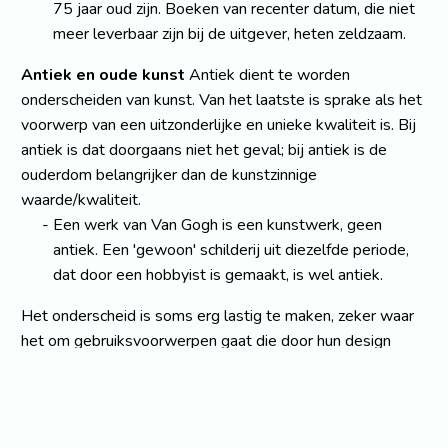
75 jaar oud zijn. Boeken van recenter datum, die niet
meer leverbaar zijn bij de uitgever, heten zeldzaam.
Antiek en oude kunst
Antiek dient te worden
onderscheiden van kunst. Van het laatste is sprake als het
voorwerp van een uitzonderlijke en unieke kwaliteit is. Bij
antiek is dat doorgaans niet het geval; bij antiek is de
ouderdom belangrijker dan de kunstzinnige
waarde/kwaliteit.
Een werk van Van Gogh is een kunstwerk, geen
antiek. Een 'gewoon' schilderij uit diezelfde periode,
dat door een hobbyist is gemaakt, is wel antiek.
Het onderscheid is soms erg lastig te maken, zeker waar
het om gebruiksvoorwerpen gaat die door hun design
beroemd zijn geworden.
De beroemde Rietveldstoel uit 1918, het glaswerk
van Chris Lebeau uit de jaren twintig of bepaald
aardewerk van een bekende beeldend kunstenaar