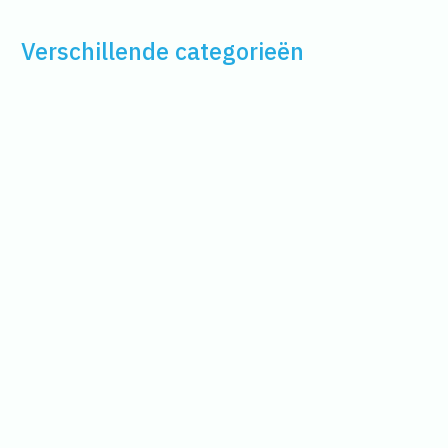
Verschillende categorieën
Antiek komt voor in verschillende categorieën, de meest
voorkomende zijn:
Schilderijen
Meubilair
Klokken
Horloges
Instrumenten
Kleden
Tapijten
Textiel
Keramiek
Aardewerk
Munten en penningen