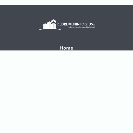
Home
Disclaimer
Contact
Volg ons op social media
© 2026 BedrijvenInfogids.nl