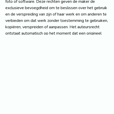
foto of software. Deze rechten geven de maker de
exclusieve bevoegdheid om te beslissen over het gebruik
en de verspreiding van zijn of haar werk en om anderen te
verbieden om dat werk zonder toestemming te gebruiken,
kopiëren, verspreiden of aanpassen. Het auteursrecht
ontstaat automatisch op het moment dat een origineel
werk wordt gecreëerd. Het is niet nodig om het werk te
registreren of om er een copyright-teken bij te plaatsen,
hoewel deze maatregelen wel kunnen helpen om de
rechten van de maker te beschermen en te handhaven. De
duur van het auteursrecht varieert afhankelijk van het land
waarin het werk is gemaakt en gepubliceerd. In de meeste
landen is de duur van het auteursrecht gelijk aan de
levensduur van de maker plus een bepaalde termijn,
bijvoorbeeld 70 jaar na zijn of haar dood. Na deze periode
vervalt het auteursrecht en wordt het werk publiek
domein, wat betekent dat het vrij kan worden gebruikt en
verspreid zonder toestemming van de maker. Het is