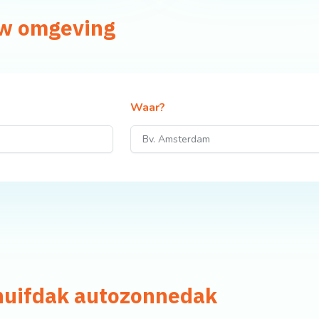
uw omgeving
Waar?
chuifdak autozonnedak