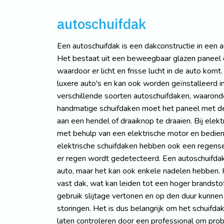
autoschuifdak
Een autoschuifdak is een dakconstructie in een
Het bestaat uit een beweegbaar glazen paneel d
waardoor er licht en frisse lucht in de auto komt.
luxere auto's en kan ook worden geïnstalleerd i
verschillende soorten autoschuifdaken, waaronde
handmatige schuifdaken moet het paneel met d
aan een hendel of draaiknop te draaien. Bij elek
met behulp van een elektrische motor en bedie
elektrische schuifdaken hebben ook een regense
er regen wordt gedetecteerd. Een autoschuifdak
auto, maar het kan ook enkele nadelen hebben. 
vast dak, wat kan leiden tot een hoger brandstof
gebruik slijtage vertonen en op den duur kunnen
storingen. Het is dus belangrijk om het schuifd
laten controleren door een professional om pr