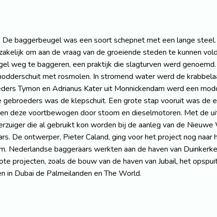
 De baggerbeugel was een soort schepnet met een lange steel.
akelijk om aan de vraag van de groeiende steden te kunnen vol
el weg te baggeren, een praktijk die slagturven werd genoemd. 
odderschuit met rosmolen. In stromend water werd de krabbelaa
eders Tymon en Adrianus Kater uit Monnickendam werd een modd
 de gebroeders was de klepschuit. Een grote stap vooruit was 
en deze voortbewogen door stoom en dieselmotoren. Met de uit
erzuiger die al gebruikt kon worden bij de aanleg van de Nieu
s. De ontwerper, Pieter Caland, ging voor het project nog naar 
. Nederlandse baggeraars werkten aan de haven van Duinkerke,
grote projecten, zoals de bouw van de haven van Jubail, het ops
 en in Dubai de Palmeilanden en The World.