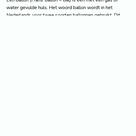
water gevulde huls. Het woord ballon wordt in het
Nederlands voor twee soorten ballonnen gebruikt. Dit
artikel gaat over de kleine ballon die als speelgoed wordt
gebruikt. Speelgoedballonnen zijn gemaakt van rubber en
kunnen met de mond worden opgeblazen. Ze worden op
kinderfeestjes vaak gebruikt als versiering. Ook zijn er
variété-artiesten die ze gebruiken om figuren mee te
maken (ballonmodelleren).
Luchtpomp
Voor het oppompen van speelgoedballonnen zijn
handpompjes in de handel. Zie een voorbeeld van een
dergelijk pompje in de illustratie. Bij dit ontwerp schuift de
zuiger over de uitlaatopening heen en weer, het aldus
openend en sluitend.