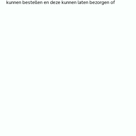
kunnen bestellen en deze kunnen laten bezorgen of
afhalen bij een afhaalpunt. Zo'n online bandengroothandel
heeft vaak een breed scala aan banden beschikbaar en kan
klanten gemakkelijk helpen bij het vinden van de juiste
banden voor hun voertuig.
Bekijk ook: