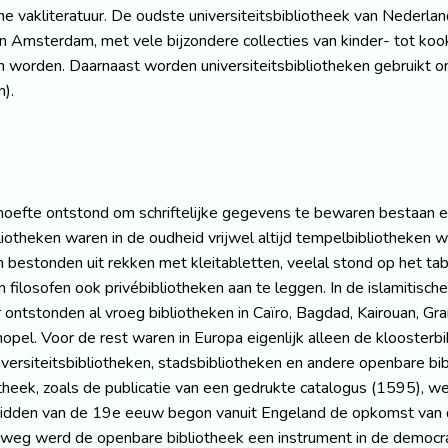
e vakliteratuur. De oudste universiteitsbibliotheek van Nederland
van Amsterdam, met vele bijzondere collecties van kinder- tot ko
en worden. Daarnaast worden universiteitsbibliotheken gebruikt
).
oefte ontstond om schriftelijke gegevens te bewaren bestaan er a
iotheken waren in de oudheid vrijwel altijd tempelbibliotheken 
en bestonden uit rekken met kleitabletten, veelal stond op het ta
n filosofen ook privébibliotheken aan te leggen. In de islamiti
er ontstonden al vroeg bibliotheken in Caïro, Bagdad, Kairouan, G
nopel. Voor de rest waren in Europa eigenlijk alleen de kloosterb
versiteitsbibliotheken, stadsbibliotheken en andere openbare bi
otheek, zoals de publicatie van een gedrukte catalogus (1595), we
 midden van de 19e eeuw begon vanuit Engeland de opkomst van d
eg werd de openbare bibliotheek een instrument in de democrati