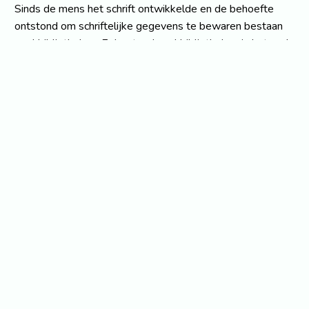
Sinds de mens het schrift ontwikkelde en de behoefte
ontstond om schriftelijke gegevens te bewaren bestaan
er al bibliotheken. Er bestonden al bibliotheken in het oude
Soemer en in het oude Egypte. De bibliotheken waren in
de oudheid vrijwel altijd tempelbibliotheken waar nieuwe
'geestelijken' werden opgeleid om te leren lezen en
schrijven. Dit soort bibliotheken bestonden uit rekken met
kleitabletten, veelal stond op het tablet een verwijzing
naar het rek waar het tablet hoorde te staan. In de Griekse
oudheid begonnen filosofen ook privébibliotheken aan te
leggen. In de islamitische wereld bouwde men doorgaans
voort op de traditie van voorafgaande culturen, op die
manier ontstonden al vroeg bibliotheken in Caïro, Bagdad,
Kairouan, Granada en Córdoba. In Europa was de
belangrijkste bibliotheek gevestigd in Constantinopel.
Voor de rest waren in Europa eigenlijk alleen de
kloosterbibliotheken van enige betekenis. Vanaf het einde
van de zestiende eeuw ontstaan er in Europa