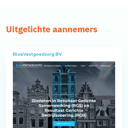
Uitgelichte aannemers
BlueVastgoedzorg BV