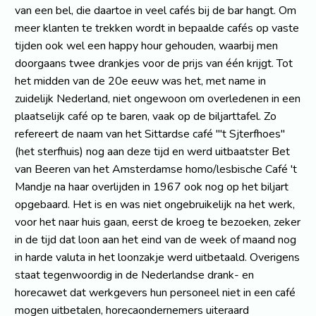
van een bel, die daartoe in veel cafés bij de bar hangt. Om
meer klanten te trekken wordt in bepaalde cafés op vaste
tijden ook wel een happy hour gehouden, waarbij men
doorgaans twee drankjes voor de prijs van één krijgt. Tot
het midden van de 20e eeuw was het, met name in
zuidelijk Nederland, niet ongewoon om overledenen in een
plaatselijk café op te baren, vaak op de biljarttafel. Zo
refereert de naam van het Sittardse café "'t Sjterfhoes"
(het sterfhuis) nog aan deze tijd en werd uitbaatster Bet
van Beeren van het Amsterdamse homo/lesbische Café 't
Mandje na haar overlijden in 1967 ook nog op het biljart
opgebaard. Het is en was niet ongebruikelijk na het werk,
voor het naar huis gaan, eerst de kroeg te bezoeken, zeker
in de tijd dat loon aan het eind van de week of maand nog
in harde valuta in het loonzakje werd uitbetaald. Overigens
staat tegenwoordig in de Nederlandse drank- en
horecawet dat werkgevers hun personeel niet in een café
mogen uitbetalen, horecaondernemers uiteraard