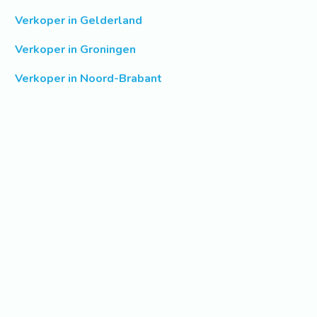
Verkoper in Gelderland
Verkoper in Groningen
Verkoper in Noord-Brabant
Verkoper in Noord-Holland
Verkoper in Overijssel
Verkoper in Utrecht
Verkoper in Zeeland
Verkoper in Zuid-Holland
Informatie over Centrale