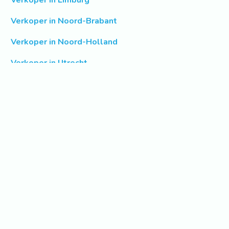
Verkoper in Limburg
Verkoper in Noord-Brabant
Verkoper in Noord-Holland
Verkoper in Utrecht
Verkoper in Zeeland
Verkoper in Zuid-Holland
Informatie over Centrale
Verwarming Onderdelen
Materiaal