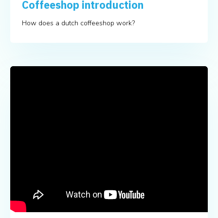
Coffeeshop introduction
How does a dutch coffeeshop work?