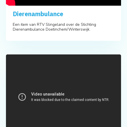
Dierenambulance
Een item van RTV Slingeland over de Stichting
Dierenambulance Doetinchem/Winterswijk.