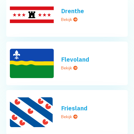
Drenthe
Bekijk
Flevoland
Bekijk
Friesland
Bekijk