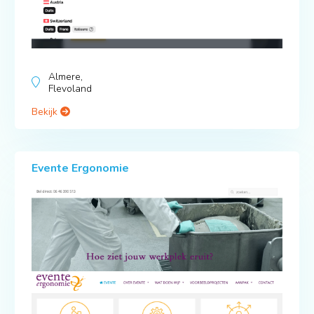
Almere,
Flevoland
Bekijk
Evente Ergonomie