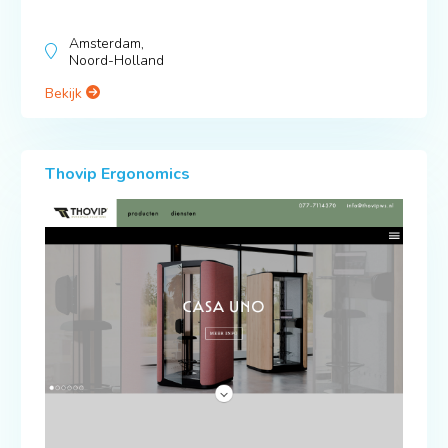
Amsterdam,
Noord-Holland
Bekijk
Thovip Ergonomics