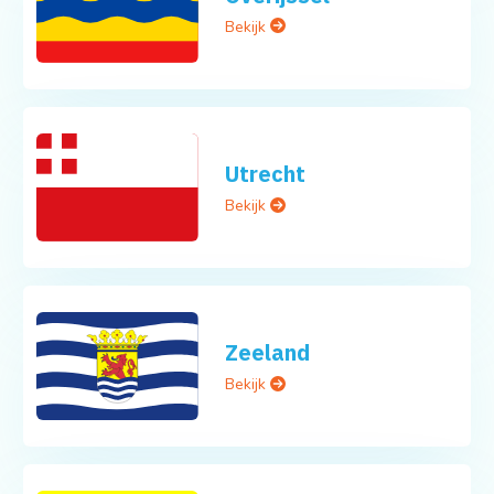
Bekijk
Utrecht
Bekijk
Zeeland
Bekijk