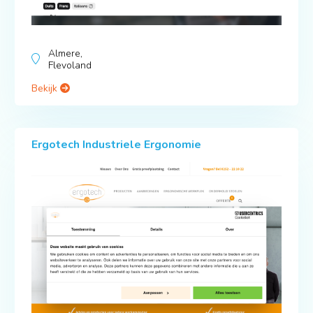
Almere,
Flevoland
Bekijk
Ergotech Industriele Ergonomie