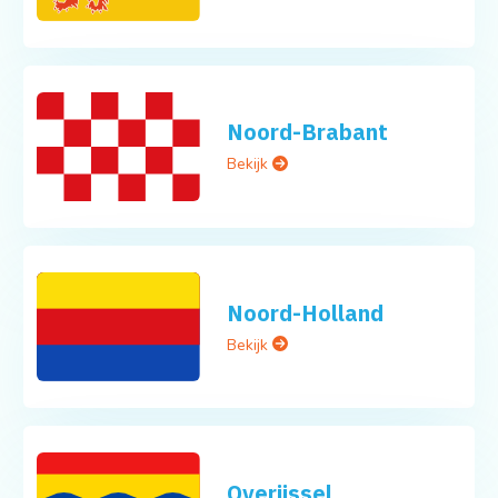
Noord-Brabant
Bekijk
Noord-Holland
Bekijk
Overijssel