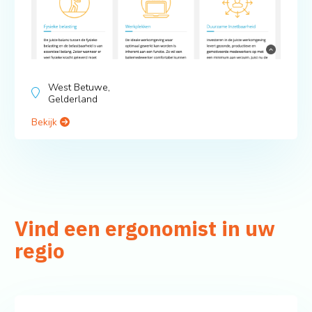
West Betuwe,
Gelderland
Bekijk
Vind een ergonomist in uw
regio