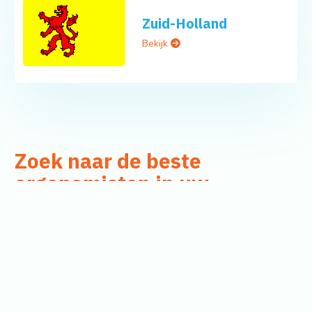
Zuid-Holland
Bekijk
Zoek naar de beste
ergonomisten in uw
omgeving
Wat zoek u?