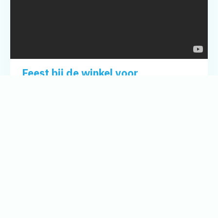
Feest bij de winkel voor
feestartikelen
Tot in de wijde omtrek van Groningen bekend:
feestartikelenwinkel Mulder aan het Zuiderdiep in de
stad. Uitzending van RTV Noord.