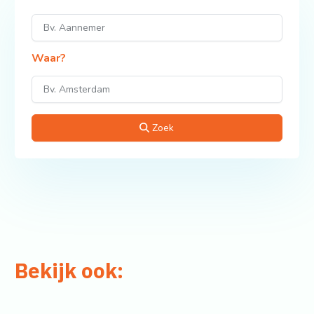
Zoek naar de beste
garageverkopers in uw
omgeving
Wat zoek u?
Waar?
Zoek