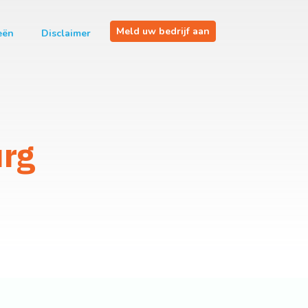
Meld uw bedrijf aan
eën
Disclaimer
urg