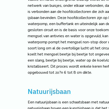
netwerk van buisjes, onder elkaar verbonden, da
is verbonden aan de hoofdcollectoren die zich aa
ijsbaan bevinden. Deze hoofdcollectoren zijn op
waterpomp, een buffertank en uiteindelijk aan 
gesloten circuit en is de basis voor onze toekom
mengsel van antivries en water is opgevuld, ka
waterpomp pompt het mengsel non-stop door de 
soort long om al de overtollige lucht uit het cir
koelt het mengsel beetje bij beetje tot ongeve
een slang, beetje bij beetje, water op de koelvl
kristalliseert. Dit proces wordt enkele keren he
opgebouwd tot zo?n 6 tot 8 cm dikte.
Natuurijsbaan
Een natuurijsbaan is een schaatsbaan met natuur
natuurijsbaan boven een kunstijsbaan is dat het