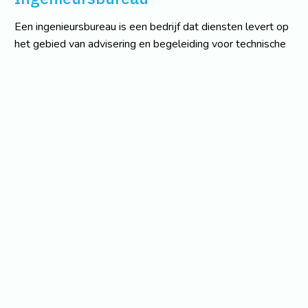
Een ingenieursbureau is een bedrijf dat diensten levert op
het gebied van advisering en begeleiding voor technische
projecten. De benaming komt van de titel ingenieur. In
Nederland wordt met ingenieursbureau meestal bedoeld
een bedrijf dat zich bezighoudt met technisch advies op
het gebied van bouwkunde, infrastructuur,
watermanagement, industrie en stedenbouwkunde.
Ingenieursbureaus leveren technisch advies over de
constructieberekening, haalbaarheid, (fysieke) veiligheid,
installaties, IT enz. Steeds meer ingenieursbureaus leveren
ook advies op het gebied van stedenbouwkunde,
ruimtelijke ontwikkeling, vastgoed en architectuur.
Overheid en projectontwikkelaars en aannemers zijn van
oudsher de partijen waarmee een ingenieursbureau mee
werken.