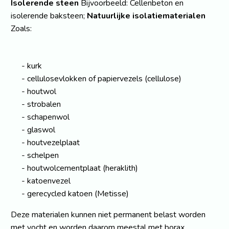
Isolerende steen
Bijvoorbeeld: Cellenbeton en
isolerende baksteen;
Natuurlijke isolatiematerialen
Zoals:
kurk
cellulosevlokken of papiervezels (cellulose)
houtwol
strobalen
schapenwol
glaswol
houtvezelplaat
schelpen
houtwolcementplaat (heraklith)
katoenvezel
gerecycled katoen (Metisse)
Deze materialen kunnen niet permanent belast worden
met vocht en worden daarom meestal met borax