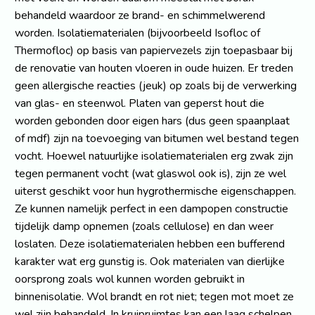
behandeld waardoor ze brand- en schimmelwerend
worden. Isolatiematerialen (bijvoorbeeld Isofloc of
Thermofloc) op basis van papiervezels zijn toepasbaar bij
de renovatie van houten vloeren in oude huizen. Er treden
geen allergische reacties (jeuk) op zoals bij de verwerking
van glas- en steenwol. Platen van geperst hout die
worden gebonden door eigen hars (dus geen spaanplaat
of mdf) zijn na toevoeging van bitumen wel bestand tegen
vocht. Hoewel natuurlijke isolatiematerialen erg zwak zijn
tegen permanent vocht (wat glaswol ook is), zijn ze wel
uiterst geschikt voor hun hygrothermische eigenschappen.
Ze kunnen namelijk perfect in een dampopen constructie
tijdelijk damp opnemen (zoals cellulose) en dan weer
loslaten. Deze isolatiematerialen hebben een bufferend
karakter wat erg gunstig is. Ook materialen van dierlijke
oorsprong zoals wol kunnen worden gebruikt in
binnenisolatie. Wol brandt en rot niet; tegen mot moet ze
wel zijn behandeld. In kruipruimtes kan een laag schelpen