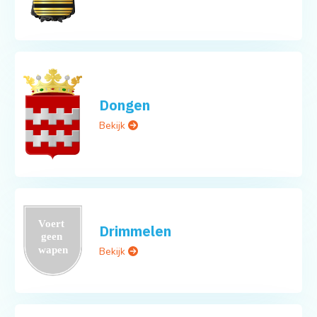
Dongen
Bekijk
Drimmelen
Bekijk