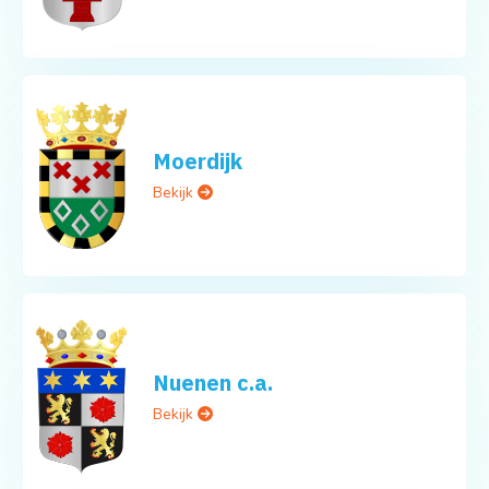
Moerdijk
Bekijk
Nuenen c.a.
Bekijk