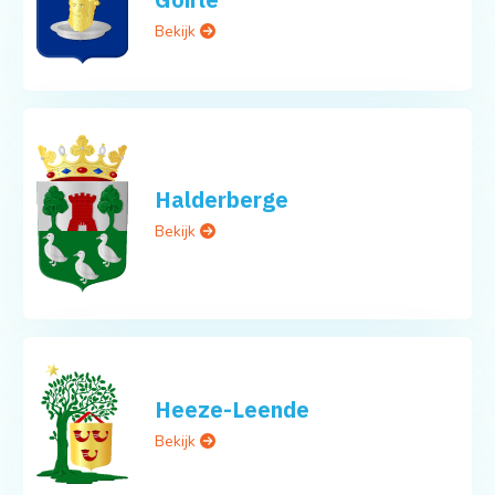
Bekijk
Halderberge
Bekijk
Heeze-Leende
Bekijk