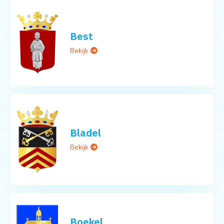
Best
Bekijk
Bladel
Bekijk
Boekel