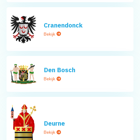
Cranendonck
Bekijk
Den Bosch
Bekijk
Deurne
Bekijk