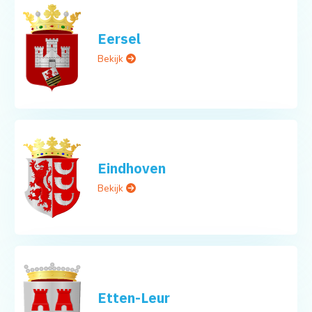
Eersel
Bekijk
Eindhoven
Bekijk
Etten-Leur