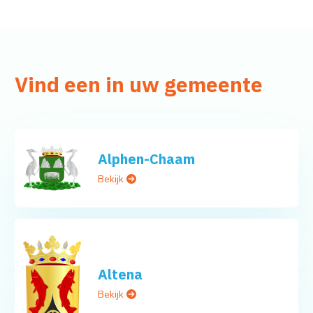
Vind een in uw gemeente
Alphen-Chaam
Bekijk
Altena
Bekijk