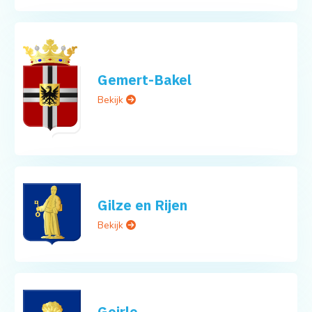
Gemert-Bakel
Bekijk
Gilze en Rijen
Bekijk
Goirle