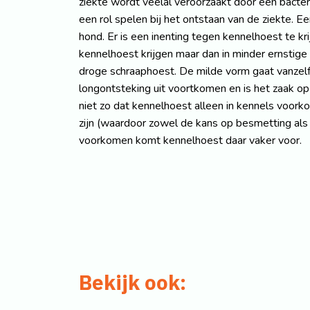
ziekte wordt veelal veroorzaakt door een bacter
een rol spelen bij het ontstaan van de ziekte.
hond. Er is een inenting tegen kennelhoest te k
kennelhoest krijgen maar dan in minder ernstig
droge schraaphoest. De milde vorm gaat vanzelf 
longontsteking uit voortkomen en is het zaak op t
niet zo dat kennelhoest alleen in kennels voork
zijn (waardoor zowel de kans op besmetting als 
voorkomen komt kennelhoest daar vaker voor.
Bekijk ook: