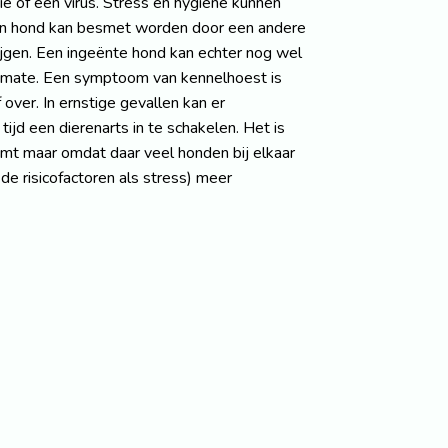
ie of een virus. Stress en hygiëne kunnen
 Een hond kan besmet worden door een andere
rijgen. Een ingeënte hond kan echter nog wel
e mate. Een symptoom van kennelhoest is
over. In ernstige gevallen kan er
ijd een dierenarts in te schakelen. Het is
omt maar omdat daar veel honden bij elkaar
de risicofactoren als stress) meer