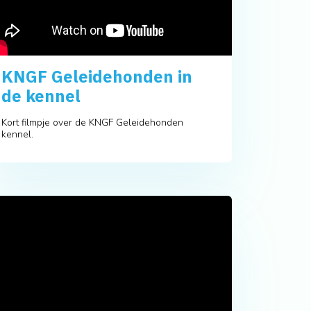
KNGF Geleidehonden in
de kennel
Kort filmpje over de KNGF Geleidehonden
kennel.