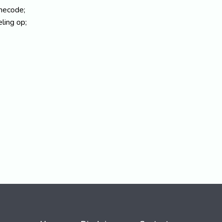
necode;
ling op;