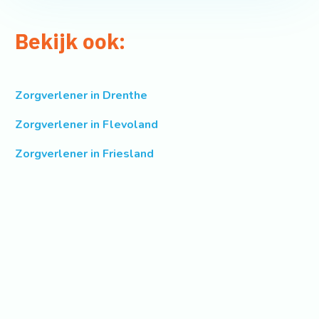
Bekijk ook:
Zorgverlener in Drenthe
Zorgverlener in Flevoland
Zorgverlener in Friesland
Zorgverlener in Gelderland
Zorgverlener in Groningen
Zorgverlener in Limburg
Zorgverlener in Noord-Brabant
Zorgverlener in Noord-Holland