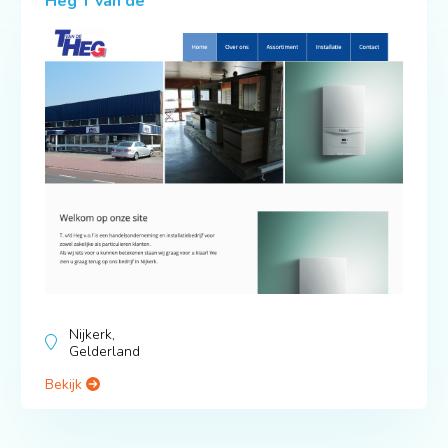
Heg T van de
Nijkerk,
Gelderland
Bekijk