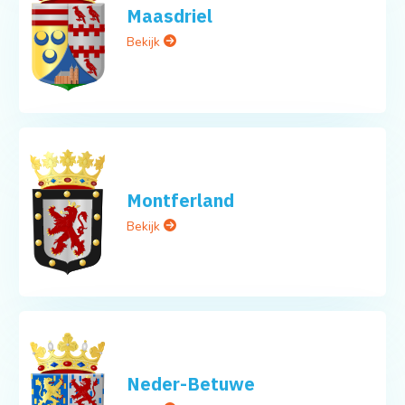
Maasdriel
Bekijk
Montferland
Bekijk
Neder-Betuwe