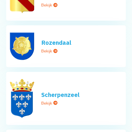
Bekijk
Rozendaal
Bekijk
Scherpenzeel
Bekijk