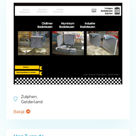
Zutphen,
Gelderland
Bekijk