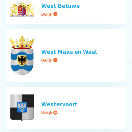
West Betuwe
Bekijk
West Maas en Waal
Bekijk
Westervoort
Bekijk