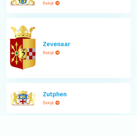
Bekijk
Zevenaar
Bekijk
Zutphen
Bekijk