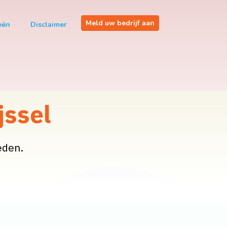
Meld uw bedrijf aan
eën
Disclaimer
jssel
eden.