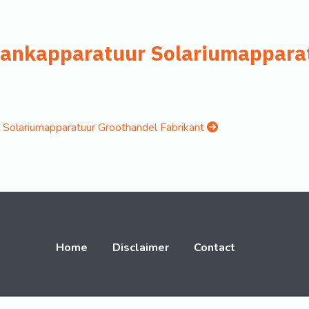
bankapparatuur Solariumappara
r Solariumapparatuur Groothandel Fabrikant
Home
Disclaimer
Contact