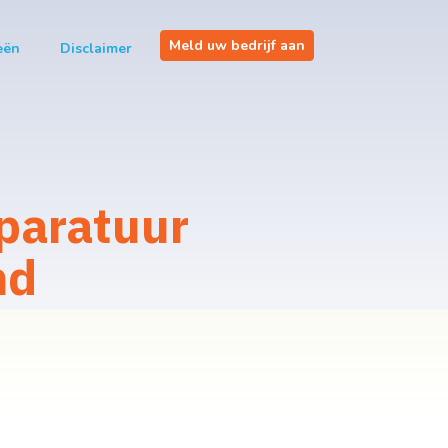
Meld uw bedrijf aan
eën
Disclaimer
paratuur
nd