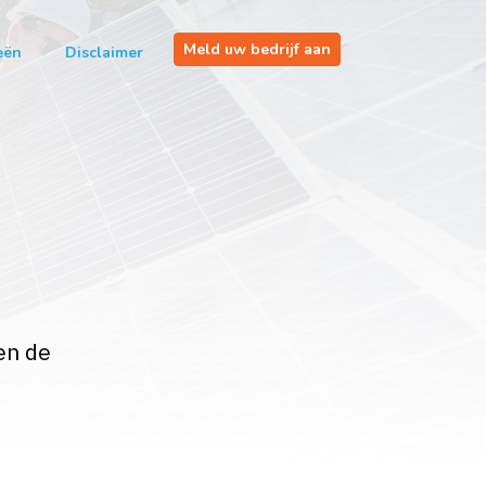
Meld uw bedrijf aan
eën
Disclaimer
en de