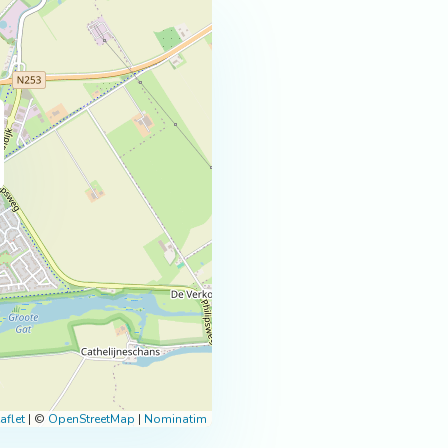
aflet
|
©
OpenStreetMap
|
Nominatim