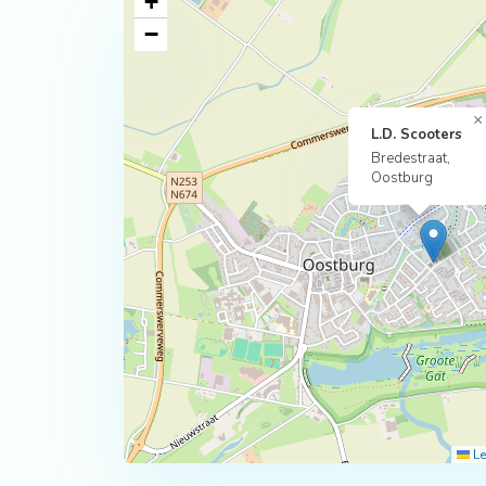
+
−
×
L.D. Scooters
Bredestraat,
Oostburg
Le