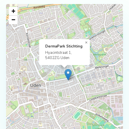
+
−
×
DermaPark Stichting
Hyacintstraat 1,
5402ZG Uden