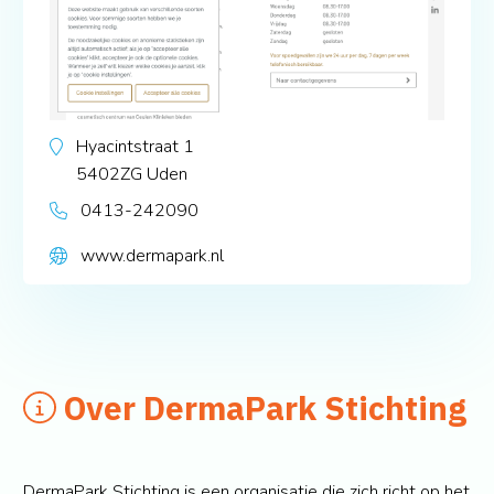
Hyacintstraat 1
5402ZG
Uden
0413-242090
www.dermapark.nl
Over DermaPark Stichting
DermaPark Stichting is een organisatie die zich richt op het