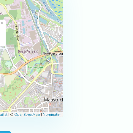
×
aflet
|
©
OpenStreetMap
|
Nominatim