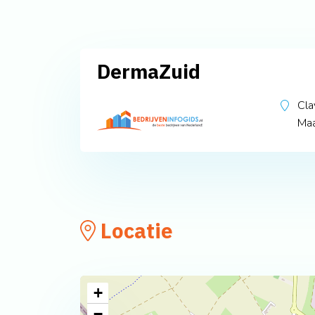
DermaZuid
Cla
Maa
Locatie
+
−