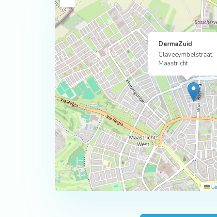
DermaZuid
Clavecymbelstraat,
Maastricht
Le