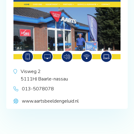
Visweg 2
5111HJ
Baarle-nassau
013-5078078
www.aartsbeeldengeluid.nl