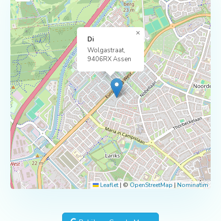
×
Di
Wolgastraat,
9406RX Assen
Leaflet
|
©
OpenStreetMap
|
Nominatim